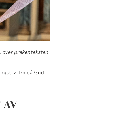
, over prekenteksten
angst. 2.Tro på Gud
 AV