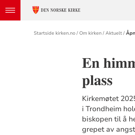
Brødsmulesti
Startside kirken.no
Om kirken
Aktuelt
Åpn
En himm
plass
Kirkemøtet 2025
i Trondheim hol
biskopen til å h
grepet av angst