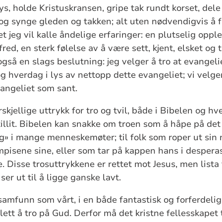
ys, holde Kristuskransen, gripe tak rundt korset, dele
og synge gleden og takken; alt uten nødvendigvis å fø
t jeg vil kalle åndelige erfaringer: en plutselig opp
ed, en sterk følelse av å være sett, kjent, elsket og ti
n også en slags beslutning: jeg velger å tro at evangeli
 og hverdag i lys av nettopp dette evangeliet; vi velge
evangeliet som sant.
kjellige uttrykk for tro og tvil, både i Bibelen og h
llit. Bibelen kan snakke om troen som å håpe på det v
eg» i mange menneskemøter; til folk som roper ut sin 
mpisene sine, eller som tar på kappen hans i desper
. Disse trosuttrykkene er rettet mot Jesus, men lista 
ser ut til å ligge ganske lavt.
 samfunn som vårt, i en både fantastisk og forferdelig
d lett å tro på Gud. Derfor må det kristne fellesskape