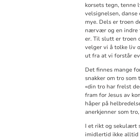
korsets tegn, tenne l
velsignelsen, danse 
mye. Dels er troen de
nærvær og en indre fr
er. Til slutt er troe
velger vi å tolke liv
ut fra at vi forstår 
Det finnes mange fors
snakker om tro som ti
«din tro har frelst d
fram for Jesus av ko
håper på helbredelse
anerkjenner som tro, 
I et rikt og sekulært
imidlertid ikke allti