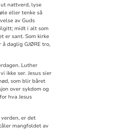
 ut nattverd, lyse
le eller tenke så
levelse av Guds
lgitt; midt i alt som
et er sant. Som kirke
r å daglig GJØRE tro,
verdagen. Luther
i ikke ser. Jesus sier
nød, som blir båret
asjon over sykdom og
for hva Jesus
 verden, er det
t tåler mangfoldet av