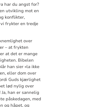
va har du angst for?
 en utvikling mot en
g konflikter,
i frykter en tredje
kknemlighet over
er – at frykten
 ser at det er mange
ligheten. Bibelen
Når han sier «la ikke
ten, eller dom over
fordi Guds kjærlighet
pet lød nylig over
Ja, han er sannelig
ørste påskedagen, med
en og håpet, og