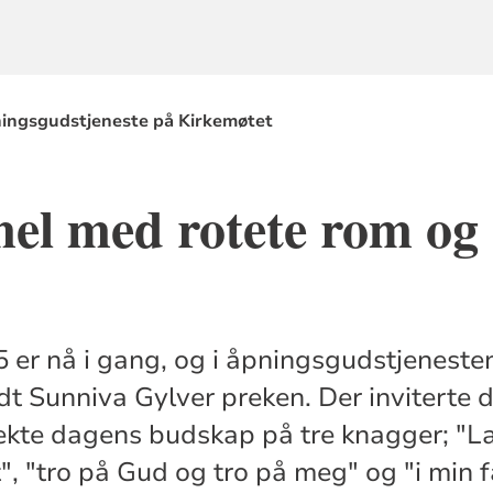
ingsgudstjeneste på Kirkemøtet
el med rotete rom og
 er nå i gang, og i åpningsgudstjenesten
dt Sunniva Gylver preken. Der inviterte 
ekte dagens budskap på tre knagger; "La 
", "tro på Gud og tro på meg" og "i min f