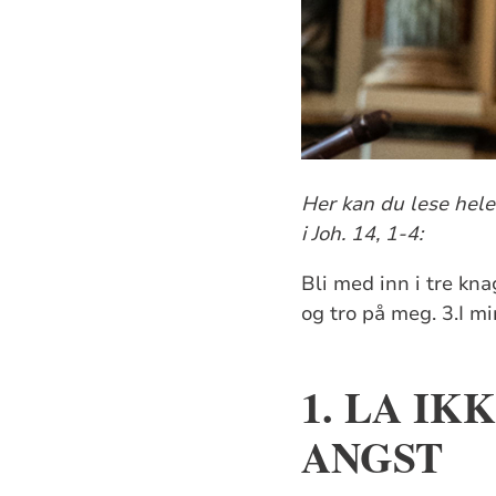
Her kan du lese hele
i Joh. 14, 1-4:
Bli med inn i tre kna
og tro på meg. 3.I m
1. LA IK
ANGST