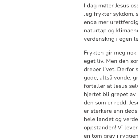
I dag møter Jesus oss
Jeg frykter sykdom, s
enda mer urettferdig,
naturtap og klimaend
verdenskrig i egen le
Frykten gir meg nok 
eget liv. Men den so
dreper livet. Derfor 
gode, altså vonde, g
forteller at Jesus se
hjertet bli grepet av
den som er redd. Jesu
er sterkere enn dødsk
hele landet og verde
oppstanden! Vi lever
en tom grav i ryggen