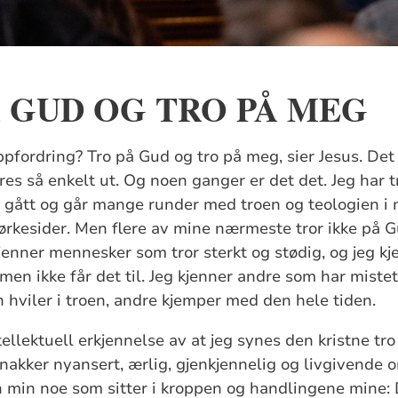
Å GUD OG TRO PÅ MEG
ppfordring? Tro på Gud og tro på meg, sier Jesus. Det 
es så enkelt ut. Og noen ganger er det det. Jeg har 
ar gått og går mange runder med troen og teologien i
rkesider. Men flere av mine nærmeste tror ikke på Gu
kjenner mennesker som tror sterkt og stødig, og jeg 
 men ikke får det til. Jeg kjenner andre som har miste
 hviler i troen, andre kjemper med den hele tiden.
tellektuell erkjennelse av at jeg synes den kristne tro 
 snakker nyansert, ærlig, gjenkjennelig og livgivende
n min noe som sitter i kroppen og handlingene mine: 