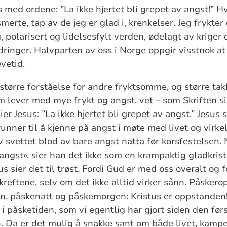
 med ordene: ”La ikke hjertet bli grepet av angst!” H
merte, tap av de jeg er glad i, krenkelser. Jeg frykter
 polarisert og lidelsesfylt verden, ødelagt av kriger o
ringer. Halvparten av oss i Norge oppgir visstnok at v
vetid.
større forståelse for andre fryktsomme, og større ta
m lever med mye frykt og angst, vet – som Skriften si
sier Jesus: ”La ikke hjertet bli grepet av angst.” Jesus
runner til å kjenne på angst i møte med livet og virke
lv svettet blod av bare angst natta før korsfestelsen. 
 angst», sier han det ikke som en krampaktig gladkris
s sier det til trøst. Fordi Gud er med oss overalt og 
reftene, selv om det ikke alltid virker sånn. Påskero
n, påskenatt og påskemorgen: Kristus er oppstanden! 
 i påsketiden, som vi egentlig har gjort siden den f
. Da er det mulig å snakke sant om både livet, kamp