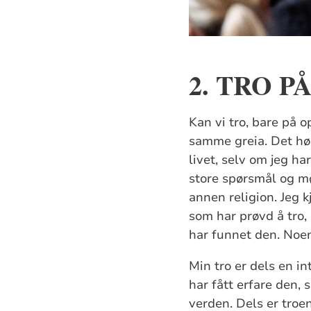
2. TRO P
Kan vi tro, bare på o
samme greia. Det hør
livet, selv om jeg h
store spørsmål og mø
annen religion. Jeg 
som har prøvd å tro,
har funnet den. Noen
Min tro er dels en in
har fått erfare den,
verden. Dels er troe