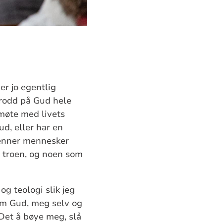
er jo egentlig
trodd på Gud hele
 møte med livets
d, eller har en
kjenner mennesker
t troen, og noen som
og teologi slik jeg
 om Gud, meg selv og
Det å bøye meg, slå