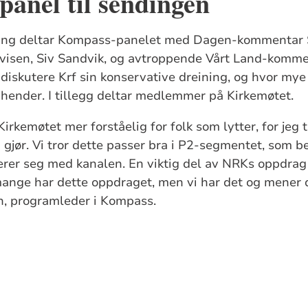
anel til sendingen
ng deltar Kompass-panelet med Dagen-kommentar Sof
avisen, Siv Sandvik, og avtroppende Vårt Land-komm
 diskutere Krf sin konservative dreining, og hvor mye
hender. I tillegg deltar medlemmer på Kirkemøtet.
 Kirkemøtet mer forståelig for folk som lytter, for jeg
 gjør. Vi tror dette passer bra i P2-segmentet, som b
serer seg med kanalen. En viktig del av NRKs oppdrag 
 mange har dette oppdraget, men vi har det og mener de
n, programleder i Kompass.