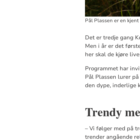
Pål Plassen er en kjent
Det er tredje gang 
Men i år er det førs
her skal de kjøre li
Programmet har invi
Pål Plassen lurer p
den dype, inderlige k
Trendy med
– Vi følger med på t
trender angående reli