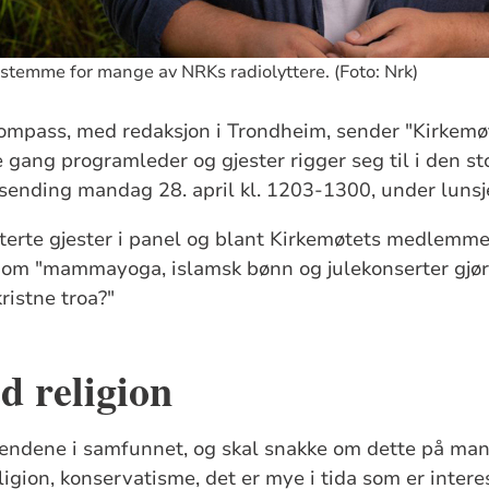
 stemme for mange av NRKs radiolyttere. (Foto: Nrk)
Kompass, med redaksjon i Trondheim, sender "Kirkemø
te gang programleder og gjester rigger seg til i den s
vesending mandag 28. april kl. 1203-1300, under luns
terte gjester i panel og blant Kirkemøtets medlemm
å om "mammayoga, islamsk bønn og julekonserter gjør
ristne troa?"
 religion
rendene i samfunnet, og skal snakke om dette på mand
gion, konservatisme, det er mye i tida som er interess