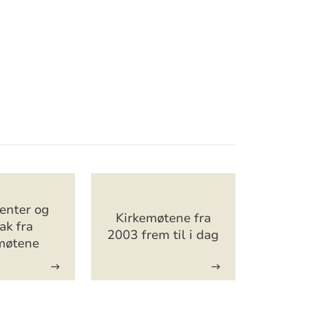
nter og
Kirkemøtene fra
ak fra
2003 frem til i dag
møtene