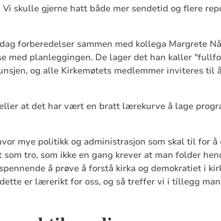
 Vi skulle gjerne hatt både mer sendetid og flere repo
rsdag forberedelser sammen med kollega Margrete Nå
se med planleggingen. De lager det han kaller "fullf
unsjen, og alle Kirkemøtets medlemmer inviteres til å 
ller at det har vært en bratt lærekurve å lage prog
.
vor mye politikk og administrasjon som skal til for å 
t som tro, som ikke en gang krever at man folder he
 spennende å prøve å forstå kirka og demokratiet i kir
dette er lærerikt for oss, og så treffer vi i tillegg ma