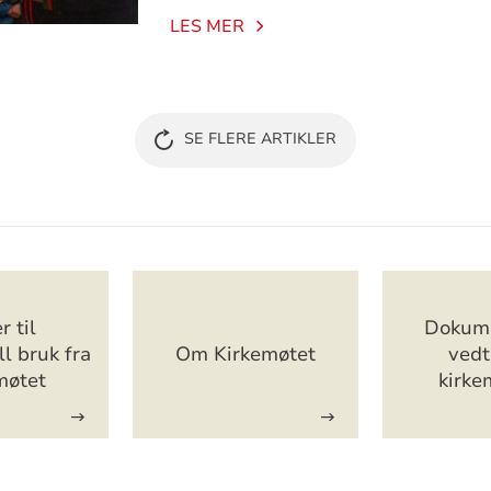
LES MER
SE FLERE ARTIKLER
r til
Dokume
l bruk fra
Om Kirkemøtet
vedt
møtet
kirke