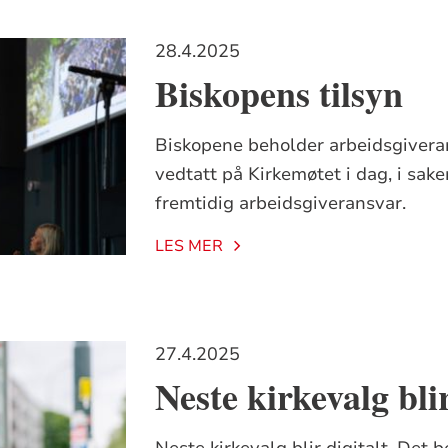
28.4.2025
Biskopens tilsyn
Biskopene beholder arbeidsgiveran
vedtatt på Kirkemøtet i dag, i sak
fremtidig arbeidsgiveransvar.
LES MER
27.4.2025
Neste kirkevalg blir
Neste kirkevalg blir digitalt. Det