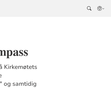
ompass
å Kirkemøtets
e
g" og samtidig