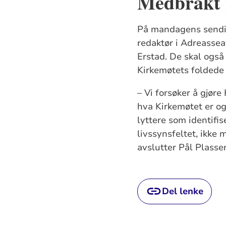
Medbrakt p
På mandagens sendi
redaktør i Adreasse
Erstad. De skal også
Kirkemøtets foldede 
– Vi forsøker å gjøre
hva Kirkemøtet er og
lyttere som identifi
livssynsfeltet, ikke
avslutter Pål Plasse
Del lenke