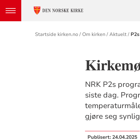
Brødsmulesti
Startside kirken.no
Om kirken
Aktuelt
P2s
Kirkemø
NRK P2s progra
siste dag. Prog
temperaturmåler
gjøre seg synlig
Publisert:
24.04.2025