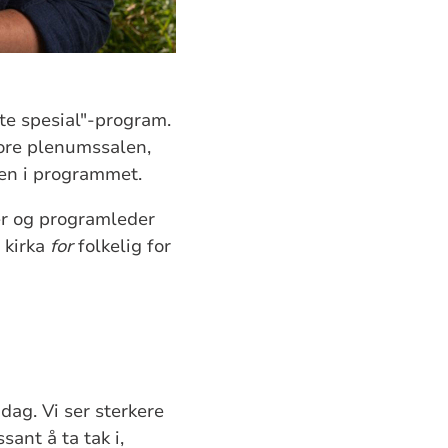
te spesial"-program.
tore plenumssalen,
jen i programmet.
er og programleder
 kirka
for
folkelig for
ag. Vi ser sterkere
ant å ta tak i,