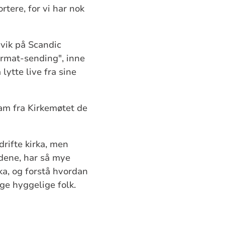
rtere, for vi har nok
vik på Scandic
ormat-sending", inne
lytte live fra sine
ram fra Kirkemøtet de
drifte kirka, men
ndene, har så mye
ka, og forstå hvordan
nge hyggelige folk.