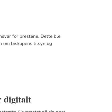
svar for prestene. Dette ble
en om biskopens tilsyn og
 digitalt
 bestemte Kirkemøtet på sin nest