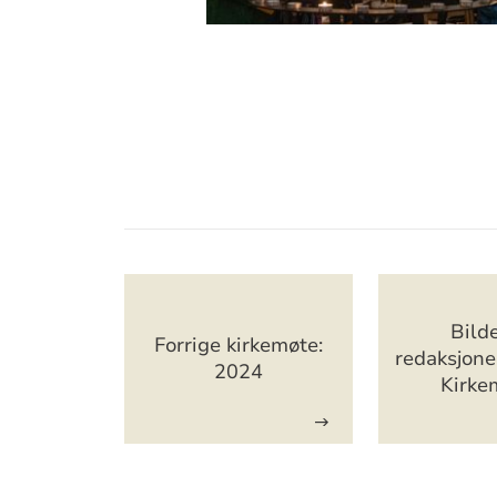
Artikkelsnarveger
Bilde
Forrige kirkemøte:
redaksjonel
2024
Kirke