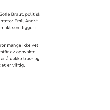
ie Braut, politisk
entator Emil André
 makt som ligger i
 tror mange ikke vet
estår av oppvakte
er å dekke tros- og
t er viktig,