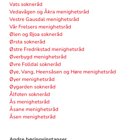
Vats sokneråd
Vedavågen og Åkra menighetsråd
Vestre Gausdal menighetsråd
Vår Frelsers menighetsråd
Ølen og Bjoa sokneråd
Ørsta sokneråd
Østre Fredrikstad menighetsråd
Øverbygd menighetsråd
Øvre Folldal sokneråd
Øye, Vang, Heensåsen og Høre menighetsråd
Øyer menighetsråd
Øygarden sokneråd
Ålfoten sokneråd
Ås menighetsråd
Åsane menighetsråd
Åsen menighetsråd
Andre høringsinstanser