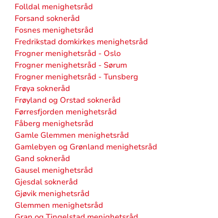
Folldal menighetsråd
Forsand sokneråd
Fosnes menighetsråd
Fredrikstad domkirkes menighetsråd
Frogner menighetsråd - Oslo
Frogner menighetsråd - Sørum
Frogner menighetsråd - Tunsberg
Frøya sokneråd
Frøyland og Orstad sokneråd
Førresfjorden menighetsråd
Fåberg menighetsråd
Gamle Glemmen menighetsråd
Gamlebyen og Grønland menighetsråd
Gand sokneråd
Gausel menighetsråd
Gjesdal sokneråd
Gjøvik menighetsråd
Glemmen menighetsråd
Gran og Tingelstad menighetsråd