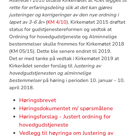
Allerede i 2010 uttalte Kirkemøtet at
«Det legges til
rette for erfaringsdeling slik at det kan gjøres
justeringer og korrigeringer av den nye ordning i
løpet av 3-6 år»
(
KM 4/10
). Kirkemøtet 2015 drøftet
status for gudstjenestereformen og vedtok at
Ordning for hovedgudstjeneste og Alminnelige
bestemmelser skulle fremmes for Kirkemøtet 2018
(KM 05/15). Dette ble senere endret til 2019.
Det er med tanke på vedtak i Kirkemøtet 2019 at
Kirkerådet sender forslag til
Justering av
hovedgudstjenesten og alminnelige
bestemmelser
på høring i perioden 10. januar – 10.
april 2018.
Høringsbrevet
Høringsdokumentet m/ spørsmålene
Høringsforslag - Justert ordning for
hovedgudstjeneste
Vedlegg til høyringa om Justering av