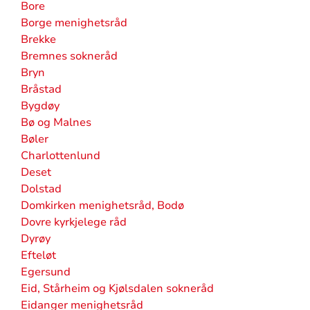
Bore
Borge menighetsråd
Brekke
Bremnes sokneråd
Bryn
Bråstad
Bygdøy
Bø og Malnes
Bøler
Charlottenlund
Deset
Dolstad
Domkirken menighetsråd, Bodø
Dovre kyrkjelege råd
Dyrøy
Efteløt
Egersund
Eid, Stårheim og Kjølsdalen sokneråd
Eidanger menighetsråd