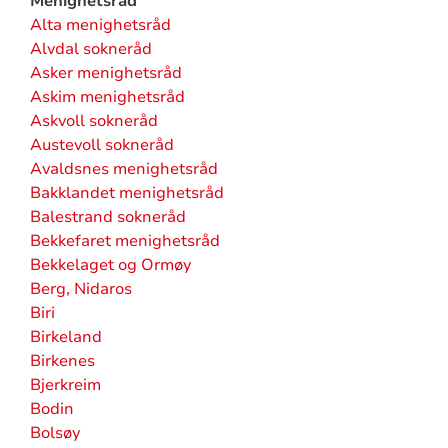
Menighetsråd
Alta menighetsråd
Alvdal sokneråd
Asker menighetsråd
Askim menighetsråd
Askvoll sokneråd
Austevoll sokneråd
Avaldsnes menighetsråd
Bakklandet menighetsråd
Balestrand sokneråd
Bekkefaret menighetsråd
Bekkelaget og Ormøy
Berg, Nidaros
Biri
Birkeland
Birkenes
Bjerkreim
Bodin
Bolsøy