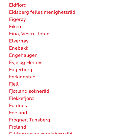
Eidfjord
Eidsberg felles menighetsråd
Eigerøy
Eiken
Eina, Vestre Toten
Elverhøy
Enebakk
Engehaugen
Evje og Hornes
Fagerborg
Ferkingstad
Fjell
Fjotland sokneråd
Flekkefjord
Foldnes
Forsand
Frogner, Tunsberg
Froland