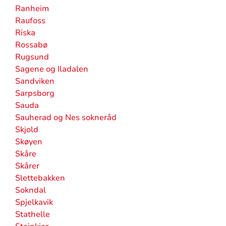
Ranheim
Raufoss
Riska
Rossabø
Rugsund
Sagene og Iladalen
Sandviken
Sarpsborg
Sauda
Sauherad og Nes sokneråd
Skjold
Skøyen
Skåre
Skårer
Slettebakken
Sokndal
Spjelkavik
Stathelle