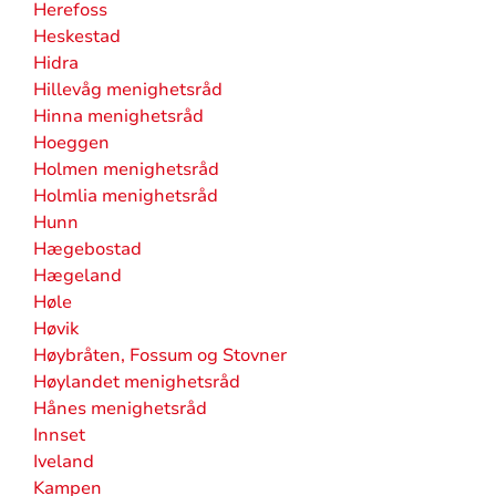
Herefoss
Heskestad
Hidra
Hillevåg menighetsråd
Hinna menighetsråd
Hoeggen
Holmen menighetsråd
Holmlia menighetsråd
Hunn
Hægebostad
Hægeland
Høle
Høvik
Høybråten, Fossum og Stovner
Høylandet menighetsråd
Hånes menighetsråd
Innset
Iveland
Kampen