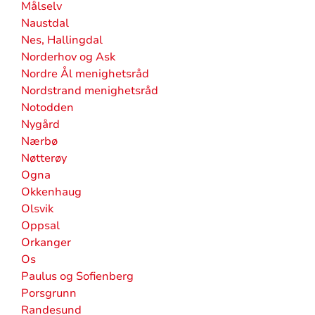
Målselv
Naustdal
Nes, Hallingdal
Norderhov og Ask
Nordre Ål menighetsråd
Nordstrand menighetsråd
Notodden
Nygård
Nærbø
Nøtterøy
Ogna
Okkenhaug
Olsvik
Oppsal
Orkanger
Os
Paulus og Sofienberg
Porsgrunn
Randesund