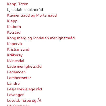
Kapp, Toten
Kjølsdalen sokneråd
Klementsrud og Mortensrud
Klepp
Kolbotn
Kolstad
Kongsberg og Jondalen menighetsråd
Kopervik
Kristiansund
Kråkerøy
Kvinesdal
Lade menighetsråd
Lademoen
Lambertseter
Landro
Lesja kyrkjelege råd
Levanger
Leveld, Torpo og Ål