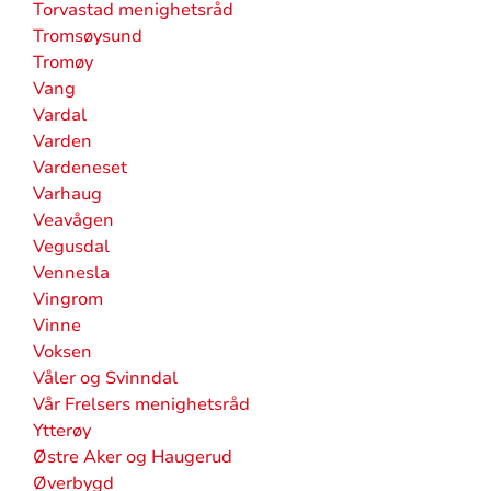
Torvastad menighetsråd
Tromsøysund
Tromøy
Vang
Vardal
Varden
Vardeneset
Varhaug
Veavågen
Vegusdal
Vennesla
Vingrom
Vinne
Voksen
Våler og Svinndal
Vår Frelsers menighetsråd
Ytterøy
Østre Aker og Haugerud
Øverbygd