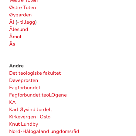
Vestre Toten
Østre Toten
Øygarden
Ål
(
- tillegg
)
Ålesund
Åmot
Ås
Andre
Det teologiske fakultet
Døveprosten
Fagforbundet
Fagforbundet teoLOgene
KA
Karl Øyvind Jordell
Kirkevergen i Oslo
Knut Lundby
Nord-Hålogaland ungdomsråd