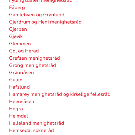
Fyllingsdalen menighetsråd
Fåberg
Gamlebyen og Grønland
Gjerdrum og Heni menighetsråd
Gjerpen
Gjøvik
Glemmen
Gol og Herad
Grefsen menighetsråd
Grong menighetsråd
Grønnåsen
Gulen
Hafslund
Hamarøy menighetsråd og kirkelige fellesråd
Heensåsen
Hegra
Heimdal
Helleland menighetsråd
Hemsedal sokneråd