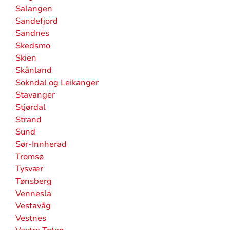
Salangen
Sandefjord
Sandnes
Skedsmo
Skien
Skånland
Sokndal og Leikanger
Stavanger
Stjørdal
Strand
Sund
Sør-Innherad
Tromsø
Tysvær
Tønsberg
Vennesla
Vestavåg
Vestnes