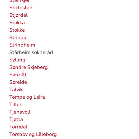
Steinkjer
Stiklestad
Stjørdal
Stokka
Stokke
Strinda
Strindheim
Stårheim sokneråd
Sylling
Søndre Skjeberg
Søre Ål
Søreide
Talvik
Tempe og Leira
Tiller
Tjensvoll
Tjøtta
Torridal
Torshov og Lilleborg