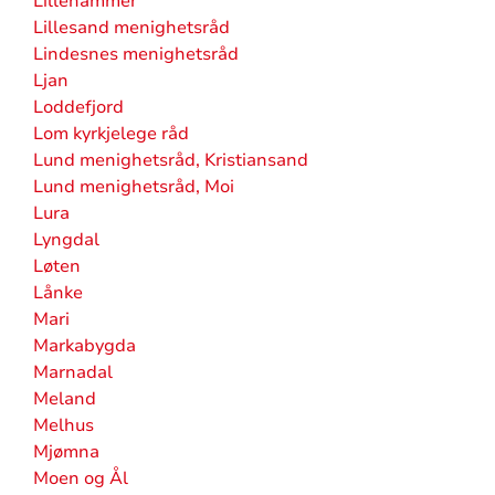
Lillehammer
Lillesand menighetsråd
Lindesnes menighetsråd
Ljan
Loddefjord
Lom kyrkjelege råd
Lund menighetsråd, Kristiansand
Lund menighetsråd, Moi
Lura
Lyngdal
Løten
Lånke
Mari
Markabygda
Marnadal
Meland
Melhus
Mjømna
Moen og Ål