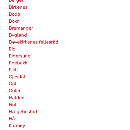
Bergen
Birkenes
Bodø
Bokn
Bremanger
Bygland
Døvekirkenes fellesråd
Eid
Eigersund
Enebakk
Fjell
Gjesdal
Gol
Gulen
Halden
Hol
Hægebostad
Hå
Karmøy