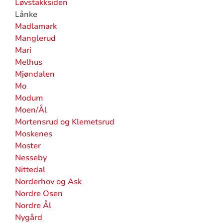
Løvstakksiden
Lånke
Madlamark
Manglerud
Mari
Melhus
Mjøndalen
Mo
Modum
Moen/Ål
Mortensrud og Klemetsrud
Moskenes
Moster
Nesseby
Nittedal
Norderhov og Ask
Nordre Osen
Nordre Ål
Nygård