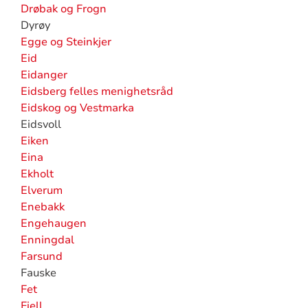
Drøbak og Frogn
Dyrøy
Egge og Steinkjer
Eid
Eidanger
Eidsberg felles menighetsråd
Eidskog og Vestmarka
Eidsvoll
Eiken
Eina
Ekholt
Elverum
Enebakk
Engehaugen
Enningdal
Farsund
Fauske
Fet
Fjell