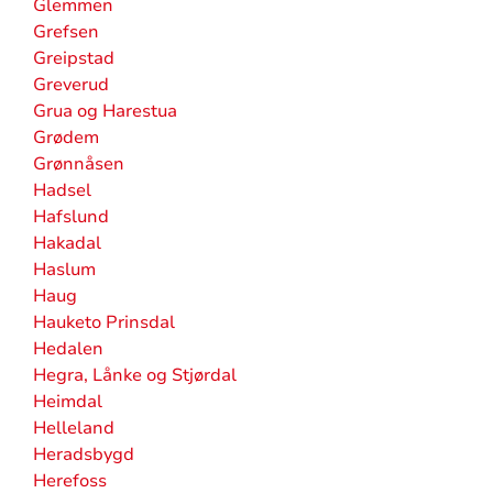
Glemmen
Grefsen
Greipstad
Greverud
Grua og Harestua
Grødem
Grønnåsen
Hadsel
Hafslund
Hakadal
Haslum
Haug
Hauketo Prinsdal
Hedalen
Hegra, Lånke og Stjørdal
Heimdal
Helleland
Heradsbygd
Herefoss