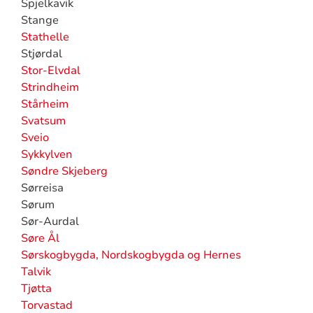
Spjelkavik
Stange
Stathelle
Stjørdal
Stor-Elvdal
Strindheim
Stårheim
Svatsum
Sveio
Sykkylven
Søndre Skjeberg
Sørreisa
Sørum
Sør-Aurdal
Søre Ål
Sørskogbygda, Nordskogbygda og Hernes
Talvik
Tjøtta
Torvastad