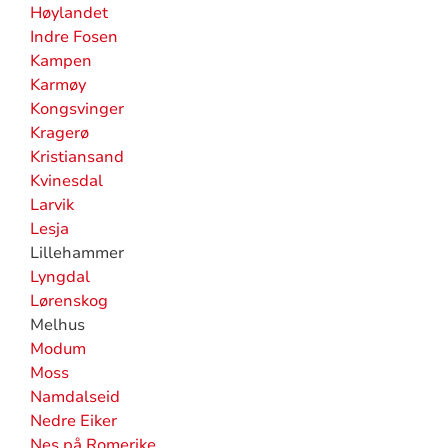
Høylandet
Indre Fosen
Kampen
Karmøy
Kongsvinger
Kragerø
Kristiansand
Kvinesdal
Larvik
Lesja
Lillehammer
Lyngdal
Lørenskog
Melhus
Modum
Moss
Namdalseid
Nedre Eiker
Nes på Romerike