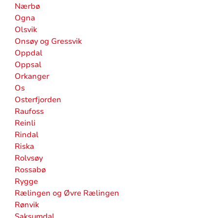
Nærbø
Ogna
Olsvik
Onsøy og Gressvik
Oppdal
Oppsal
Orkanger
Os
Osterfjorden
Raufoss
Reinli
Rindal
Riska
Rolvsøy
Rossabø
Rygge
Rælingen og Øvre Rælingen
Rønvik
Saksumdal