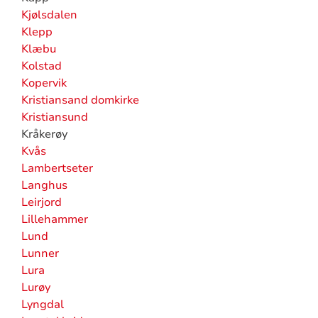
Kjølsdalen
Klepp
Klæbu
Kolstad
Kopervik
Kristiansand domkirke
Kristiansund
Kråkerøy
Kvås
Lambertseter
Langhus
Leirjord
Lillehammer
Lund
Lunner
Lura
Lurøy
Lyngdal