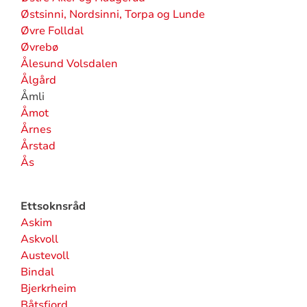
Østsinni, Nordsinni, Torpa og Lunde
Øvre Folldal
Øvrebø
Ålesund Volsdalen
Ålgård
Åmli
Åmot
Årnes
Årstad
Ås
Ettsoknsråd
Askim
Askvoll
Austevoll
Bindal
Bjerkrheim
Båtsfjord