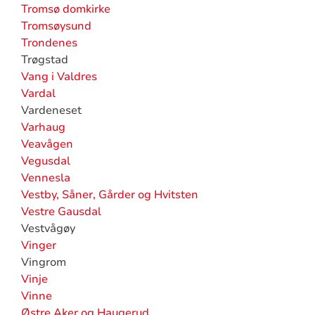
Tromsø domkirke
Tromsøysund
Trondenes
Trøgstad
Vang i Valdres
Vardal
Vardeneset
Varhaug
Veavågen
Vegusdal
Vennesla
Vestby, Såner, Gårder og Hvitsten
Vestre Gausdal
Vestvågøy
Vinger
Vingrom
Vinje
Vinne
Østre Aker og Haugerud