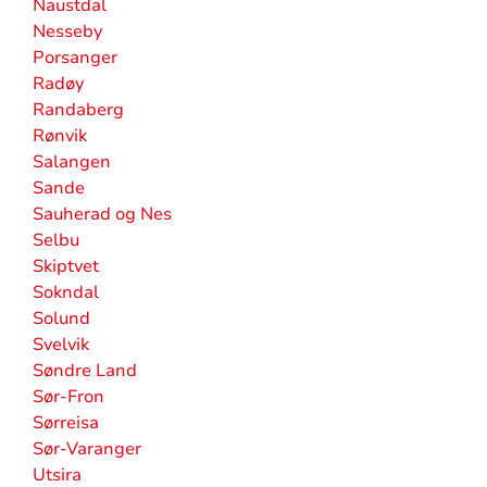
Naustdal
Nesseby
Porsanger
Radøy
Randaberg
Rønvik
Salangen
Sande
Sauherad og Nes
Selbu
Skiptvet
Sokndal
Solund
Svelvik
Søndre Land
Sør-Fron
Sørreisa
Sør-Varanger
Utsira